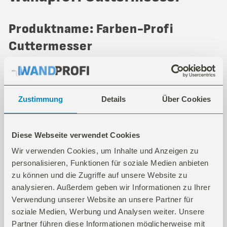
Produktname: Farben-Profi
Cuttermesser
Cuttermesser mit hochwertigem Alu Druckguss
Körper
Zustimmung
Details
Über Cookies
Eigenschaften
Diese Webseite verwendet Cookies
Wir verwenden Cookies, um Inhalte und Anzeigen zu
ergonomisch geformt, Vollmetallausführung,
personalisieren, Funktionen für soziale Medien anbieten
Klingenführung im Cuttermesser aus Metall für
zu können und die Zugriffe auf unsere Website zu
sicheres Abbrechen der Klinge, automatische
analysieren. Außerdem geben wir Informationen zu Ihrer
Arretierung, für 18 mm Abbrechklingen
Verwendung unserer Website an unsere Partner für
soziale Medien, Werbung und Analysen weiter. Unsere
Partner führen diese Informationen möglicherweise mit