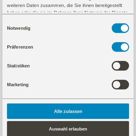
Format
weiteren Daten zusammen, die Sie ihnen bereitgestellt
haben oder die sie im Rahmen Ihrer Nutzung der Dienste
Länge: 16 cm
gesammelt haben.
Einwilligungsauswahl
Notwendig
Anwendung
Präferenzen
zum Schneiden von Folien, Gipskarton, Papier und
Pappe
Statistiken
Marketing
Alle zulassen
Information
Auswahl erlauben