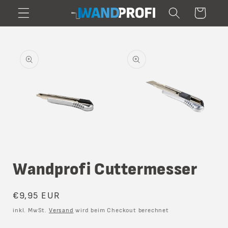
Direkt
Warenkorb
zum
Inhalt
oduktinformationen
ringen
Medien
Medien
1
2
Wandprofi Cuttermesser
in
in
Modal
Modal
öffnen
öffnen
Normaler
€9,95 EUR
Preis
inkl. MwSt.
Versand
wird beim Checkout berechnet