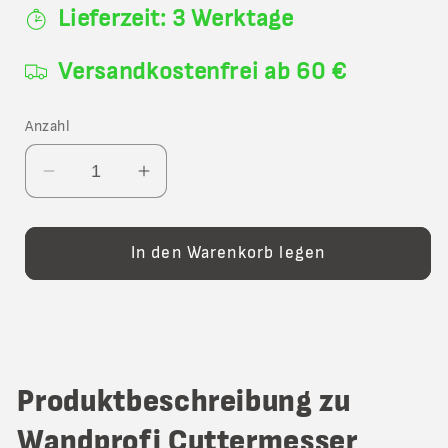
Lieferzeit: 3 Werktage
Versandkostenfrei ab 60 €
Anzahl
Verringere
Erhöhe
die
die
Menge
Menge
für
für
In den Warenkorb legen
Wandprofi
Wandprofi
Cuttermesser
Cuttermesser
Produktbeschreibung zu
Wandprofi Cuttermesser